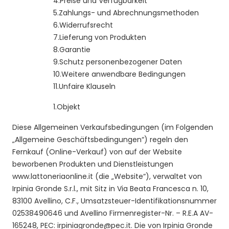
4.
Preise und Verfügbarkeit
5.
Zahlungs- und Abrechnungsmethoden
6.
Widerrufsrecht
7.
Lieferung von Produkten
8.
Garantie
9.
Schutz personenbezogener Daten
10.
Weitere anwendbare Bedingungen
11.
Unfaire Klauseln
1.
Objekt
Diese Allgemeinen Verkaufsbedingungen (im Folgenden
„Allgemeine Geschäftsbedingungen“) regeln den
Fernkauf (Online-Verkauf) von auf der Website
beworbenen Produkten und Dienstleistungen
www.lattoneriaonline.it
(die „Website“), verwaltet von
Irpinia Gronde S.r.l., mit Sitz in Via Beata Francesca n. 10,
83100 Avellino, C.F., Umsatzsteuer-Identifikationsnummer
02538490646 und Avellino Firmenregister-Nr. – R.E.A AV-
165248, PEC: irpiniagronde@pec.it. Die von Irpinia Gronde