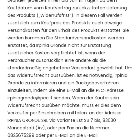
Gründen jederzeit innerhalb von 14 Tagen ab dem
Kaufdatum vom Kaufvertrag zurückzutreten Lieferung
des Produkts („Widerrufsfrist“). In diesem Fall werden
zusätzlich zum Kaufpreis des Produkts auch etwaige
Versandkosten für den Erhalt des Produkts erstattet. Sie
werden kommen Die Standardversandkosten werden
erstattet, da Irpinia Gronde nicht zur Erstattung
zusätzlicher Kosten verpflichtet ist, wenn der
Verbraucher ausdrücklich eine andere als die
standardmäßig angebotene Versandart gewählt hat. Um
das Widerrufsrecht auszuüben, ist es notwendig, Irpinia
Gronde zu informieren und ein Rückgabeverfahren
einzuleiten, indem Sie eine E-Mail an die PEC-Adresse
irpiniagronde@pec.it senden.
Wenn der Käufer sein
Widerrufsrecht ausüben möchte, muss er dies dem
Verkäufer per Einschreiben mitteilen. an der Adresse
IRPINIA GRONDE SRL via Variante Est SS 7 bis, 83030
Manocalzati (Av), oder per Fax an die Nummer
0825675299 oder per E-Mail an die E-Mail: