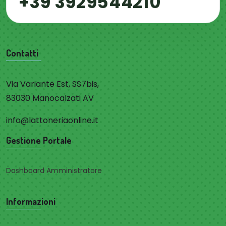
+39 3929544210
Contatti
Via Variante Est, SS7bis,
83030 Manocalzati AV
info@lattoneriaonline.it
Gestione Portale
Dashboard Amministratore
Informazioni